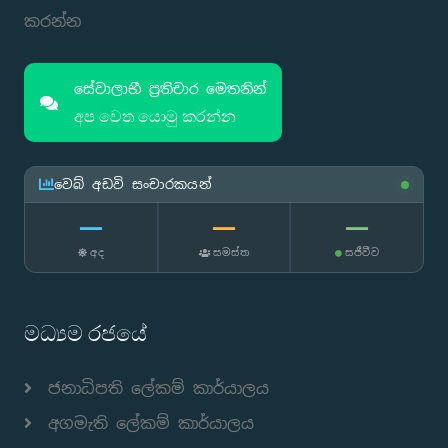
කරන්න
සේවාලාභී ප්‍රතිචාර මෙතනින්
අප වෙත යොමු කරන්න
වෙබ් අඩවි සංචාරකයන්
—
—
—
අද
සමස්ත
සජීවීව
මධ්‍යම රජයේ
ජනාධිපති ලේකම් කාර්යාලය
අගමැති ලේකම් කාර්යාලය