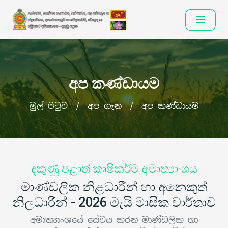
අප කණ්ඩායම
මුල් පිටුව
/
අප ගැන
/
අප කණ්ඩායම
දකුණු පළාත් කෘෂිකර්ම අමාත්‍යාංශය
මාණ්ඩලික නිළධාරීන් හා අනෙකුත්
නිලධාරීන් - 2026 මැයි මාසික වාර්තාව
අමාත්‍යාංශයේ සේවය කරන මාණ්ඩලික හා