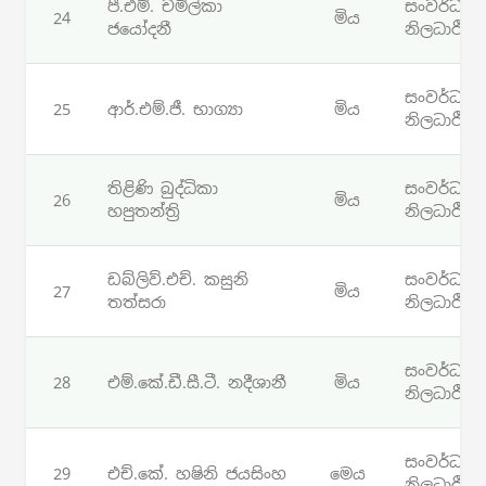
පී.එම්. චමිල්කා
සංවර්ධන
24
මිය
ජයෝදනී
නිලධාරී
සංවර්ධන
25
ආර්.එම්.ජී. භාග්‍යා
මිය
නිලධාරී
තිළිණි බුද්ධිකා
සංවර්ධන
26
මිය
හපුතන්ත්‍රි
නිලධාරී
ඩබ්ලිව්.එච්. කසුනි
සංවර්ධන
27
මිය
තත්සරා
නිලධාරී
සංවර්ධන
28
එම්.කේ.ඩී.සී.ටී. නදීශානී
මිය
නිලධාරී
සංවර්ධන
29
එච්.කේ. හෂිනි ජයසිංහ
මෙය
නිලධාරී