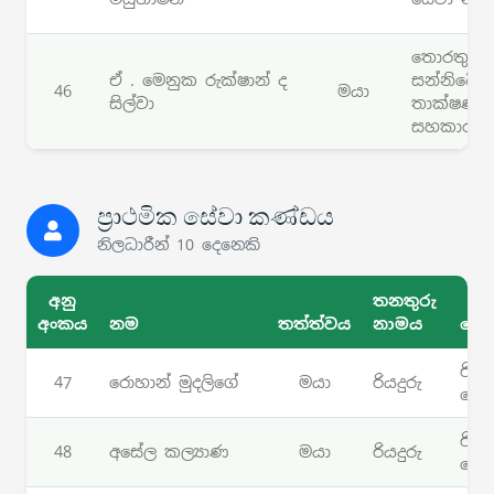
තොරතුරු 
ඒ . මෙනුක රුක්ෂාන් ද
සන්නිවේද
46
මයා
සිල්වා
තාක්ෂණ
සහකාර
ප්‍රාථමික සේවා කණ්ඩය
නිලධාරීන් 10 දෙනෙකි
අනු
තනතුරු
අංකය
නම
තත්ත්වය
නාමය
සේ
රියද
47
රොහාන් මුදලිගේ
මයා
රියදුරු
සේ
රියද
48
අසේල කල්‍යාණ
මයා
රියදුරු
සේ