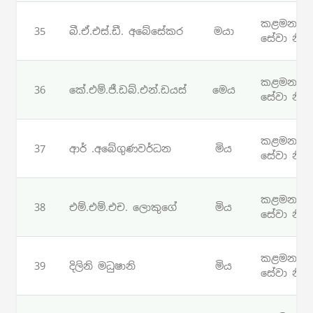
කළමනාක
35
බී.ඒ.එස්.ඩී. අබේසේකර
මයා
සේවා නිලධ
කළමනාක
36
කේ.එම්.ජී.ඩබ්.එන්.ඩයස්
මෙය
සේවා නිලධ
කළමනාක
37
ආර් .අබේගුණවර්ධන
මිය
සේවා නිලධ
කළමනාක
38
එම්.එම්.එච. ලොකුගේ
මිය
සේවා නිලධ
කළමනාක
39
දිලිනි මධුෂානි
මිය
සේවා නිලධ