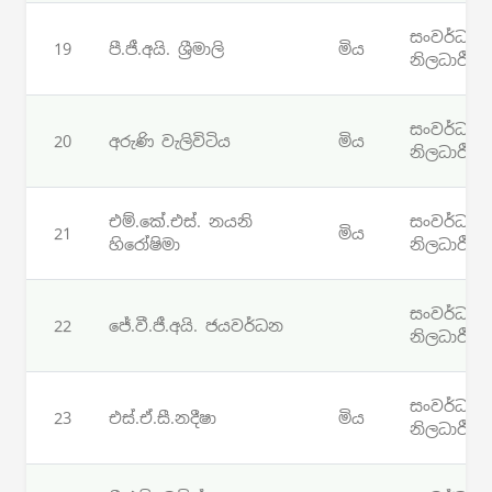
සංවර්ධන
19
පී.ජී.අයි. ශ්‍රීමාලි
මිය
නිලධාරී
සංවර්ධන
20
අරුණි වැලිවිටිය
මිය
නිලධාරී
එම්.කේ.එස්. නයනි
සංවර්ධන
21
මිය
හිරෝෂිමා
නිලධාරී
සංවර්ධන
22
ජේ.වී.ජී.අයි. ජයවර්ධන
නිලධාරී
සංවර්ධන
23
එස්.ඒ.සී.නදීෂා
මිය
නිලධාරී