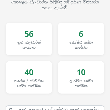
අනෙකුත් නිලධාරීන් පිළිබඳ සම්පූර්ණ විස්තරය
පහත දැක්වේ.
56
6
මුළු නිලධාරීන්
ජ්‍යේෂ්ඨ සේවා
සංඛ්‍යාව
කණ්ඩය
40
10
තෘතීය / ද්විතීයික
ප්‍රාථමික සේවා
සේවා කණ්ඩය
කණ්ඩය