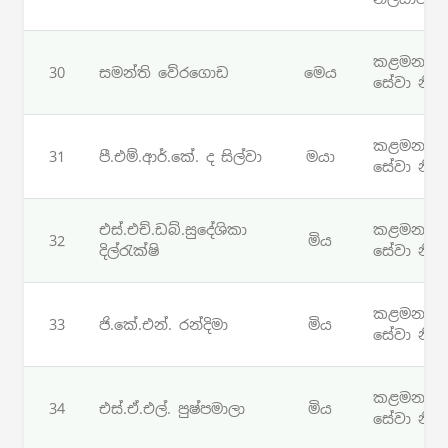
කළමනාක
30
සමන්ති වේරගොඩ
මෙය
සේවා නිලධ
කළමනාක
31
පී.එම්.ආර්.කේ. ද සිල්වා
මයා
සේවා නිලධ
එස්.එච්.ඩබ්.සුදේශිකා
කළමනාක
32
මිය
දිල්රැක්ෂි
සේවා නිලධ
කළමනාක
33
ජි.කේ.එන්. රන්දිමා
මිය
සේවා නිලධ
කළමනාක
34
එස්.ඒ.එල්. පුෂ්පමාලා
මිය
සේවා නිලධ