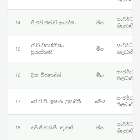
සංවර්ධන
14
පී.එච්.එස්.ඩී.අනෝමා
මිය
නිලධාරී
ඒ.ඩී.වසන්තිකා
සංවර්ධන
15
මිය
ප්‍රියදර්ශනී
නිලධාරී
සංවර්ධන
16
දීපා වීරකෝන්
මිය
නිලධාරී
සංවර්ධන
17
ජේ.වී.පී. ඉෂාරා ප්‍රසාදිනී
මෙය
නිලධාරී
සංවර්ධන
18
අයි.ජී.එන්.පී. කුමාරි
මිය
නිලධාරී