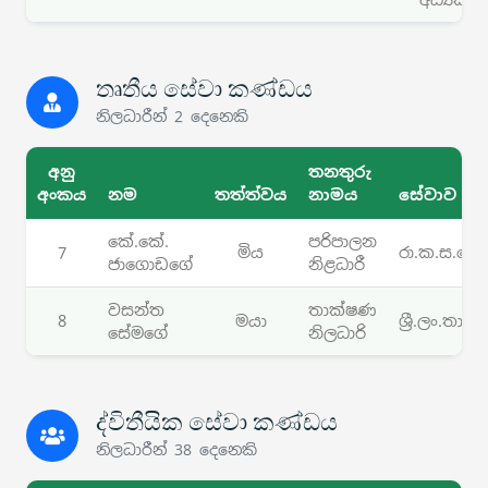
තෘතීය සේවා කණ්ඩය
නිලධාරීන් 2 දෙනෙකි
අනු
තනතුරු
අංකය
නම
තත්ත්වය
නාමය
සේවාව
කේ.කේ.
පරිපාලන
7
මිය
රා.ක.ස.සේ.
ජාගොඩගේ
නිළධාරී
වසන්ත
තාක්ෂණ
8
මයා
ශ්‍රී.ලං.තා.ස
සේමගේ
නිලධාරි
ද්විතීයික සේවා කණ්ඩය
නිලධාරීන් 38 දෙනෙකි