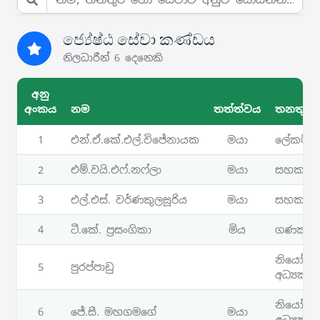
ජ්‍යේෂ්ඨ සේවා කණ්ඩය
නිලධාරීන් 6 දෙනෙකි
අනු
අංකය
නම
තත්ත්වය
තනතුරු
1
එන්.ඒ.කේ.එල්.විජේනායක
මයා
ලේකම්
2
එම්.වයි.එෆ්.නෆ්ලා
මයා
සහකාර 
3
එල්.එස්. වර්ණකුලසූරිය
මයා
සහකාර 
4
ටී.කේ. ප්‍රසංගිකා
මිය
ගණකාධි
නියෝජ්‍ය
5
පුරප්පාඩු
අධ්‍යක්ෂ(
නියෝජ්‍ය
6
ජේ.සී. මහගමගේ
මයා
අධ්‍යක්ෂ(