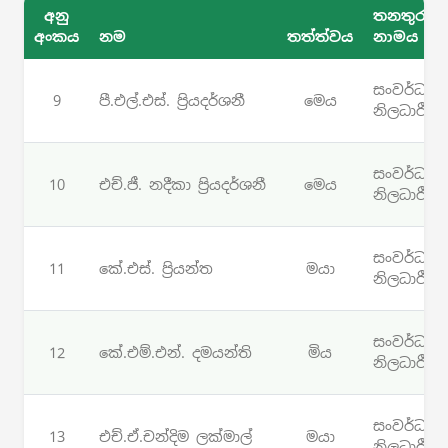
අනු
තනතුරු
අංකය
නම
තත්ත්වය
නාමය
සංවර්ධන
9
පී.එල්.එස්. ප්‍රියදර්ශනී
මෙය
නිලධාරී
සංවර්ධන
10
එච්.ජී. නදීකා ප්‍රියදර්ශනී
මෙය
නිලධාරී
සංවර්ධන
11
කේ.එස්. ප්‍රියන්ත
මයා
නිලධාරී
සංවර්ධන
12
කේ.එම්.එන්. දමයන්ති
මිය
නිලධාරී
සංවර්ධන
13
එච්.ඒ.චන්දිම ලක්මාල්
මයා
නිලධාරී