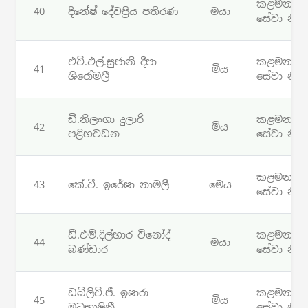
කළමනාක
40
දිනේෂ් දේවප්‍රිය පතිරණ
මයා
සේවා නිලධ
එච්.එල්.සුජානි දීපා
කළමනාක
41
මිය
ශිරෝමලී
සේවා නිලධ
ඩී.නිලංගා දුලාරි
කළමනාක
42
මිය
පළිහවඩන
සේවා නිලධ
කළමනාක
43
කේ.වී. ඉරේෂා නාමලී
මෙය
සේවා නිලධ
ඩී.එම්.දිල්හාර විනෝද්
කළමනාක
44
මයා
බණ්ඩාර
සේවා නිලධ
ඩබ්ලිව්.ජී. ඉෂාරා
කළමනාක
45
මිය
මධුභාෂිනී
සේවා නිලධ