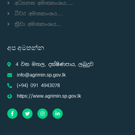
අධ්‍යාපන අමාත්‍යාංශය......
ධීවර අමාත්‍යාංශය.....
ක්‍රීඩා අමාත්‍යාංශය....
අප අමතන්න
4 වන මහල, දක්ෂිණපාය, ලබුදූව
info@agrimin.sp.gov.lk
(+94) 091 4943078
https://www.agrimin.sp.gov.lk