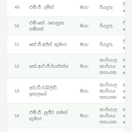
රියද
49
එම්.ජී. දමිත්
මයා
රියදුරු
සේ
එම්.කේ. ශ්‍යානුක
රියද
50
මයා
රියදුරු
සම්පත්
සේ
රියද
51
කේ.ජී.අජිත් කුමාර
මයා
රියදුරු
සේ
කාර්යාල
කාර
52
කේ.ආර්.ජී.පියතිස්ස
මයා
කාර්යය
සේ
සහායක
සේ
කාර්යාල
කාර
අයි.ඩී.ඩබ්ලිව්.
53
මයා
කාර්යය
සේ
ඉහලගේ
සහායක
සේ
කාර්යාල
කාර
එම්.ජී. සුජීව සමන්
54
මයා
කාර්යය
සේ
කුමාර
සහායක
සේ