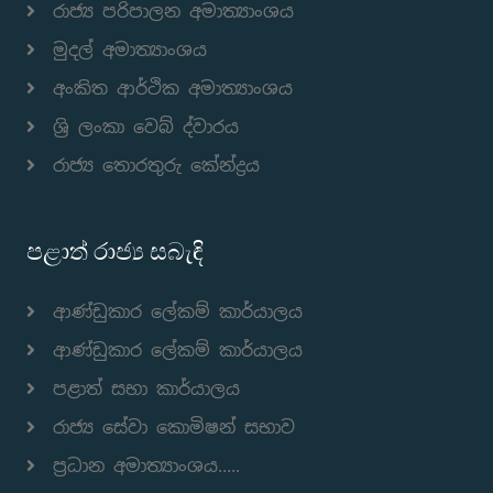
රාජ්‍ය පරිපාලන අමාත්‍යාංශය
මුදල් අමාත්‍යාංශය
අංකිත ආර්ථික අමාත්‍යාංශය
ශ්‍රි ලංකා වෙබ් ද්වාරය
රාජ්‍ය තොරතුරු කේන්ද්‍රය
පළාත් රාජ්‍ය සබැඳි
ආණ්ඩුකාර ලේකම් කාර්යාලය
ආණ්ඩුකාර ලේකම් කාර්යාලය
පළාත් සභා කාර්යාලය
රාජ්‍ය සේවා කොමිෂන් සභාව
ප්‍රධාන අමාත්‍යාංශය.....