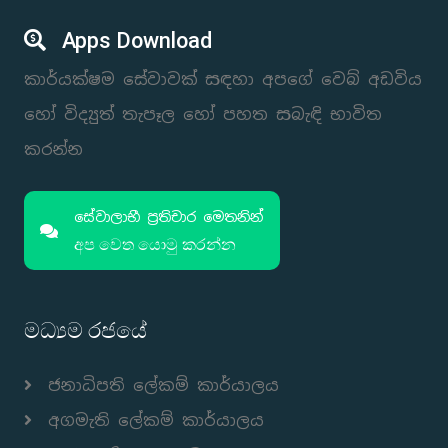
Apps Download
කාර්යක්ෂම සේවාවක් සඳහා අපගේ වෙබ් අඩවිය
හෝ විද්‍යුත් තැපෑල හෝ පහත සබැඳි භාවිත
කරන්න
සේවාලාභී ප්‍රතිචාර මෙතනින්
අප වෙත යොමු කරන්න
මධ්‍යම රජයේ
ජනාධිපති ලේකම් කාර්යාලය
අගමැති ලේකම් කාර්යාලය