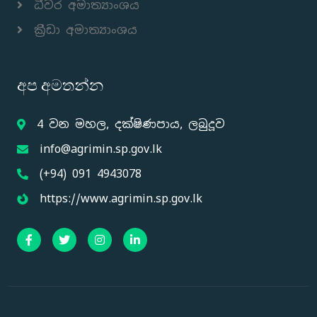
ධීවර අමාත්‍යාංශය
ක්‍රීඩා අමාත්‍යාංශය
අප අමතන්න
4 වන මහල, දක්ෂිණපාය, ලබුදූව
info@agrimin.sp.gov.lk
(+94) 091 4943078
https://www.agrimin.sp.gov.lk