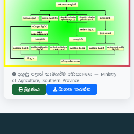
දකුණු පළාත් කෘෂිකර්ම අමාත්‍යාංශය — Ministry
of Agriculture, Southern Province
මුද්‍රණය
බාගත කරන්න