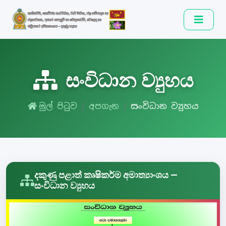
සංවිධාන ව්‍යුහය
මුල් පිටුව
අපගැන
සංවිධාන ව්‍යුහය
දකුණු පළාත් කෘෂිකර්ම අමාත්‍යාංශය —
සංවිධාන ව්‍යුහය