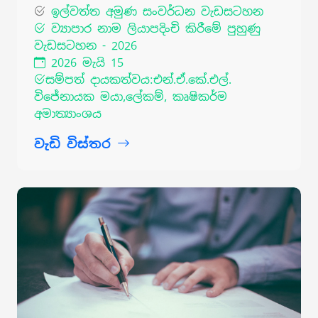
ඉල්වත්ත අමුණ සංවර්ධන වැඩසටහන
ව්‍යාපාර නාම ලියාපදිංචි කිරීමේ පුහුණු
වැඩසටහන - 2026
2026 මැයි 15
සම්පත් දායකත්වය:එන්.ඒ.කේ.එල්.
විජේනායක මයා,ලේකම්, කෘෂිකර්ම
අමාත්‍යාංශය
වැඩි විස්තර