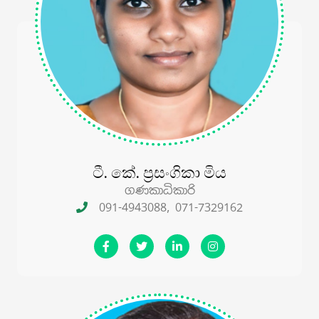
ටී. කේ. ප්‍රසංගිකා මිය
ගණකාධිකාරි
091-4943088, 071-7329162