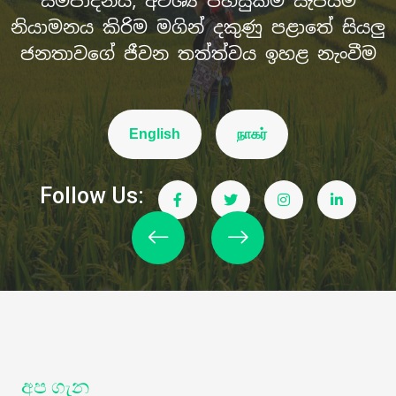
සම්පාදනය, අවශ්‍ය පහසුකම් සැපයීම
අමාත්‍යාංශය.
නියාමනය කිරිම මගින් දකුණු පළාතේ සියලු
ජනතාවගේ ජීවන තත්ත්වය ඉහළ නැංවීම
English
நாகர்
English
நாகர்
Follow Us:
Follow Us:
අප ගැන