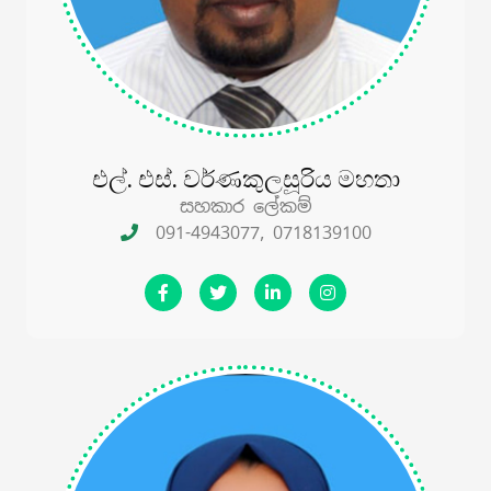
එල්. එස්. වර්ණකුලසූරිය මහතා
සහකාර ලේකම්
091-4943077, 0718139100