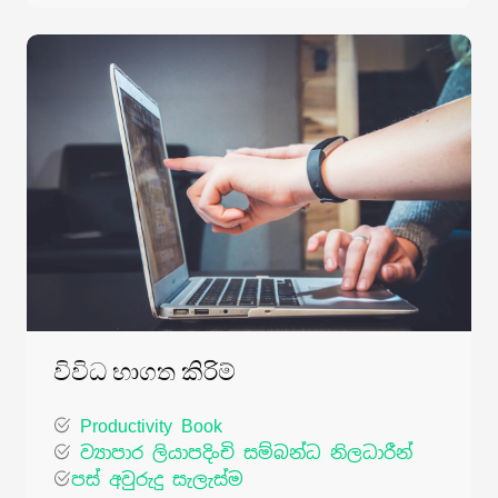
විවිධ භාගත කිරිම්
Productivity Book
ව්‍යාපාර ලියාපදිංචි සම්බන්ධ නිලධාරීන්
පස් අවුරුදු සැලැස්ම