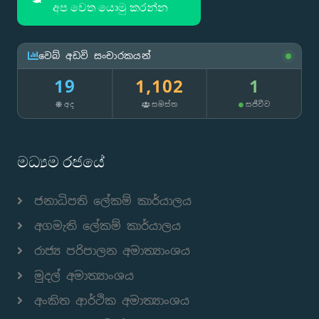
අප වෙත යොමු කරන්න
වෙබ් අඩවි සංචාරකයන්
19
1,102
1
අද
සමස්ත
සජීවීව
මධ්‍යම රජයේ
ජනාධිපති ලේකම් කාර්යාලය
අගමැති ලේකම් කාර්යාලය
රාජ්‍ය පරිපාලන අමාත්‍යාංශය
මුදල් අමාත්‍යාංශය
අංකිත ආර්ථික අමාත්‍යාංශය