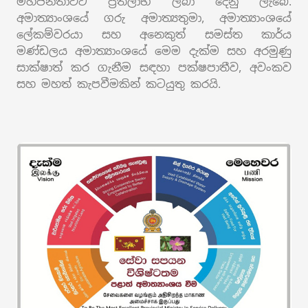
මහජනතාවට ප්‍රතිලාභ ලබා දෙනු ලැබේ.
අමාත්‍යාංශයේ ගරු අමාත්‍යතුමා, අමාත්‍යාංශයේ
ලේකම්වරයා සහ අනෙකුත් සමස්ත කාර්ය
මණ්ඩලය අමාත්‍යාංශයේ මෙම දැක්ම සහ අරමුණු
සාක්ෂාත් කර ගැනීම සඳහා පක්ෂපාතීව, අවංකව
සහ මහත් කැපවීමකින් කටයුතු කරයි.