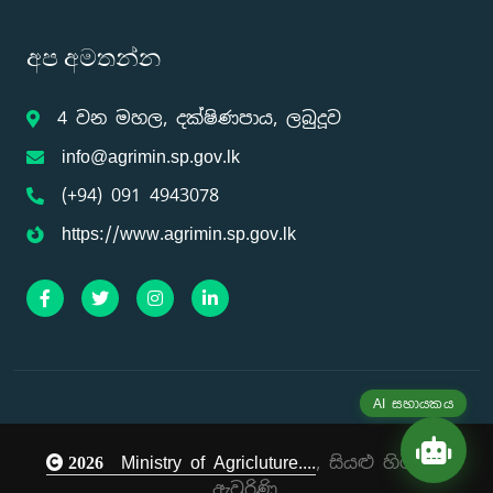
අප අමතන්න
4 වන මහල, දක්ෂිණපාය, ලබුදූව
info@agrimin.sp.gov.lk
(+94) 091 4943078
https://www.agrimin.sp.gov.lk
AI සහායකය
Ministry of Agricluture....
, සියළු හිමිකම්
2026
ඇවුරිණි.