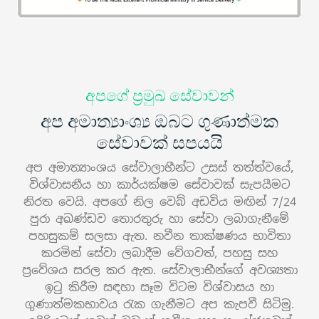
අපගේ ප්‍රමුඛ සේවාවන්
අප අමාත්‍යාංශ්‍ය ඔබට ගුණාත්මක
සේවාවක් සපයයි
අප අමාත්‍යාංශය සේවාලාභීන්ට උසස් තත්ත්වයේ,
විශ්වාසනීය හා කාර්යක්ෂම සේවාවක් සැපයීමට
නිරත වෙයි. අපගේ නිල වෙබ් අඩවිය මඟින් 7/24
පුරා අඛණ්ඩව තොරතුරු හා සේවා ලබාගැනීමේ
පහසුකම් සලසා ඇත. නවීන තාක්ෂණය භාවිතා
කරමින් සේවා ලබාදීම වේගවත්, පහසු සහ
ප්‍රවේශය සරල කර ඇත. සේවාලාභීන්ගේ අවශ්‍යතා
ඉටු කිරීම සඳහා සෑම විටම විශ්වාසය හා
ගුණාත්මකභාවය රැක ගැනීමට අප කැපවී සිටිමු.