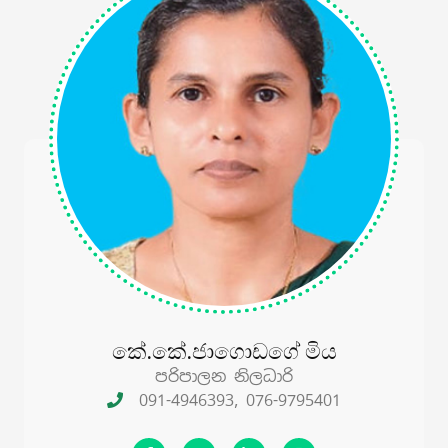
කේ.කේ.ජාගොඩගේ මිය
පරිපාලන නිලධාරි
091-4946393, 076-9795401