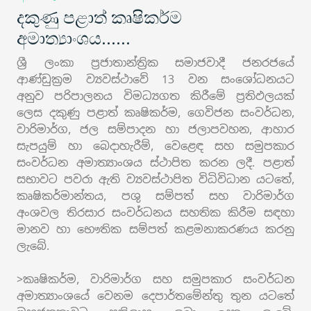
දකුණු පළාත් කෘෂිකර්ම
අමාත්‍යාංශය......
ශ්‍රී ලංකා ප්‍රජාතාන්ත්‍රික සමාජවාදී ජනරජයේ
ආණ්ඩුක්‍රම ව්‍යවස්ථාවේ 13 වන සංශෝධනයට
අනුව පරිපාලනය විමධ්‍යගත කිරීමේ ප්‍රතිඵලයක්
ලෙස දකුණු පළාත් කෘෂිකර්ම, ගෙවිජන සංවර්ධන,
වාරිමාර්ග, ජල සම්පාදන හා ජලාපවහන, ආහාර
සැපයුම් හා බෙදාහැරීම්, වෙළෙඳ සහ සමුපකාර
සංවර්ධන අමාත්‍යාංශය ස්ථාපිත කරන ලදී. පළාත්
සභාවට පවරා ඇති ව්‍යවස්ථාපිත විධිවිධාන යටතේ,
කෘෂිකර්මාන්තය, පශු සම්පත් සහ වාරිමාර්ග
අංශවල තිරසාර සංවර්ධනය සහතික කිරීම සඳහා
මානව හා භෞතික සම්පත් කළමනාකරණය කරනු
ලැබේ.
>කෘෂිකර්ම, වාරිමාර්ග සහ සමුපකාර සංවර්ධන
අමාත්‍යාංශයේ වෙනම දෙපාර්තමේන්තු තුන යටතේ