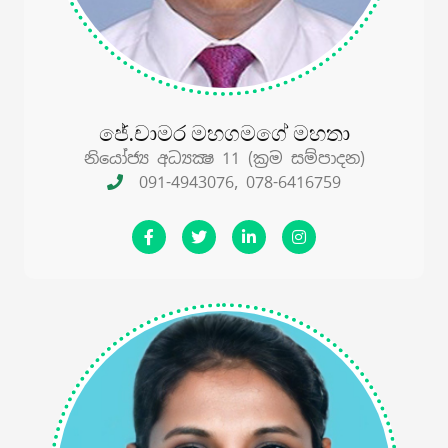
ජේ.චාමර මහගමගේ මහතා
නියෝජ්‍ය අධ්‍යක්‍ෂ 11 (ක්‍රම සම්පාදන)
091-4943076, 078-6416759