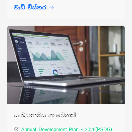
වැඩි විස්තර
සංඛ්‍යානමය හා වෙනත්
Annual Development Plan - 2026(PSDG)