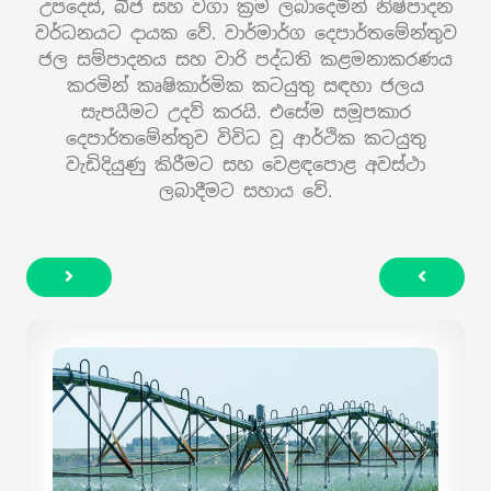
උපදෙස්, බීජ සහ වගා ක්‍රම ලබාදෙමින් නිෂ්පාදන
වර්ධනයට දායක වේ. වාර්මාර්ග දෙපාර්තමේන්තුව
ජල සම්පාදනය සහ වාරි පද්ධති කළමනාකරණය
කරමින් කෘෂිකාර්මික කටයුතු සඳහා ජලය
සැපයීමට උදව් කරයි. එසේම සමූපකාර
දෙපාර්තමේන්තුව විවිධ වූ ආර්ථික කටයුතු
වැඩිදියුණු කිරීමට සහ වෙළඳපොළ අවස්ථා
ලබාදීමට සහාය වේ.