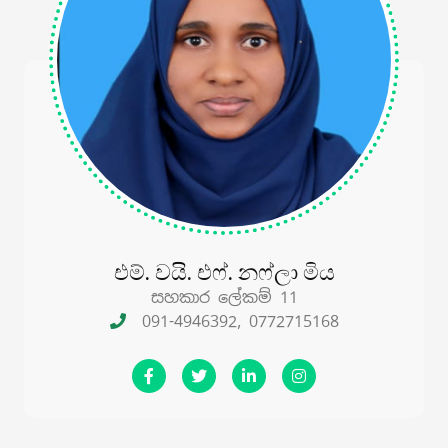
එම්. වයි. එෆ්. නෆ්ලා මිය
සහකාර ලේකම් 11
091-4946392, 0772715168