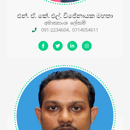
එන්. ඒ. කේ. එල්. විජේනායක මහතා
අමාත්‍යාංශ ලේකම්
091-2234604, 0714054611