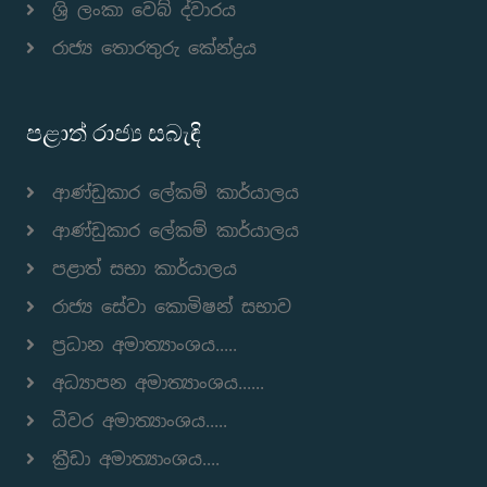
ශ්‍රි ලංකා වෙබ් ද්වාරය
රාජ්‍ය තොරතුරු කේන්ද්‍රය
පළාත් රාජ්‍ය සබැඳි
ආණ්ඩුකාර ලේකම් කාර්යාලය
ආණ්ඩුකාර ලේකම් කාර්යාලය
පළාත් සභා කාර්යාලය
රාජ්‍ය සේවා කොමිෂන් සභාව
ප්‍රධාන අමාත්‍යාංශය.....
අධ්‍යාපන අමාත්‍යාංශය......
ධීවර අමාත්‍යාංශය.....
ක්‍රීඩා අමාත්‍යාංශය....