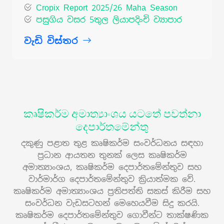
Cropix Report 2025/26 Maha Season
පසුගිය වසර 5තුල ලියාපදිංචි ව්‍යාපාර
වැඩි විස්තර
කෘෂිකර්ම අමාත්‍යාංශය යටතේ පවත්නා
දෙපාර්තමේන්තු
දකුණු පළාත තුළ කෘෂිකර්ම සංවර්ධනය සඳහා
ප්‍රධාන ආයතන තුනක් ලෙස කෘෂිකර්ම
අමාත්‍යාංශය, කෘෂිකර්ම දෙපාර්තමේන්තුව සහ
වාර්මාර්ග දෙපාර්තමේන්තුව ක්‍රියාත්මක වේ.
කෘෂිකර්ම අමාත්‍යාංශය ප්‍රතිපත්ති සකස් කිරීම සහ
සංවර්ධන වැඩසටහන් මෙහෙයවීම සිදු කරයි.
කෘෂිකර්ම දෙපාර්තමේන්තුව ගොවීන්ට තාක්ෂණික