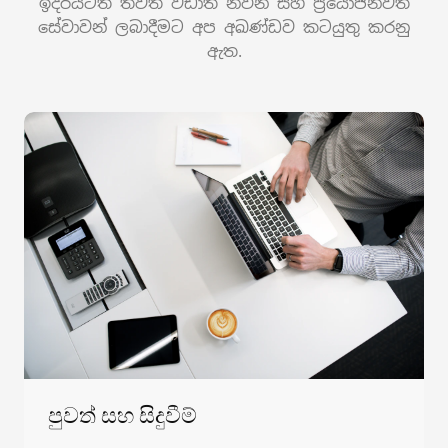
ඉදිරියටත් තවත් වඩාත් නවීන සහ ප්‍රයෝජනවත්
සේවාවන් ලබාදීමට අප අඛණ්ඩව කටයුතු කරනු
ඇත.
පුවත් සහ සිදුවීම්