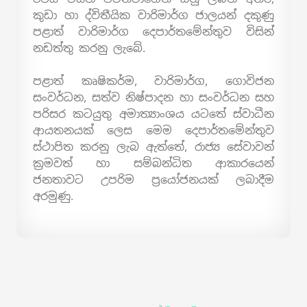
කුඩා හා ද්විතීයික වාරිමාර්ග ජාලයන් දකුණු
පළාත් වාරිමාර්ග දෙපාර්තමේන්තුව විසින්
නඩත්තු කරනු ලැබේ.
පළාත් කෘෂිකර්ම, වාරිමාර්ග, ගොවිජන
සංවර්ධන, සත්ව නිෂ්පාදන හා සංවර්ධන සහ
පරිසර කටයුතු අමාත්‍යාංශය යටතේ ස්වාධීන
ආයතනයක් ලෙස මෙම දෙපාර්තමේන්තුව
ස්ථාපිත කරනු ලැබ ඇත්තේ, රාජ්‍ය සේවාවන්
ක්‍රමවත් හා සම්බන්ධිත ආකාරයෙන්
ජනතාවට උපරිම ප්‍රයෝජනයක් ලබාදීම
අරමුණු.