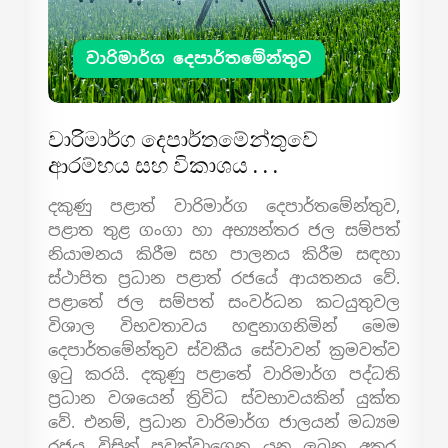
වාරිමාර්ග දෙපාර්තමේන්තුව
වාරිමාර්ග දෙපාර්තමේන්තුවේ
ආරම්භය සහ විකාශය . . .
දකුණු පළාත් වාරිමාර්ග දෙපාර්තමේන්තුව,
පළාත තුළ ගංගා හා අභ්‍යන්තර ජල සම්පත්
නියාමනය කිරීම සහ පාලනය කිරීම සඳහා
ස්ථාපිත ප්‍රධාන පළාත් රජයේ ආයතනය වේ.
පළාතේ ජල සම්පත් සංවර්ධන කටයුතුවල
විශාල විභවතාවය හඳුනාගනිමින් මෙම
දෙපාර්තමේන්තුව ස්වකීය සේවාවන් ක්‍රමවත්ව
ඉටු කරයි. දකුණු පළාතේ වාරිමාර්ග පද්ධති
ප්‍රධාන වශයෙන් ත්‍රිවිධ ස්වභාවයකින් යුක්ත
වේ. එනම්, ප්‍රධාන වාරිමාර්ග ජාලයන් මධ්‍යම
රජය විසින් පවත්වාගෙන යනු ලබන අතර,