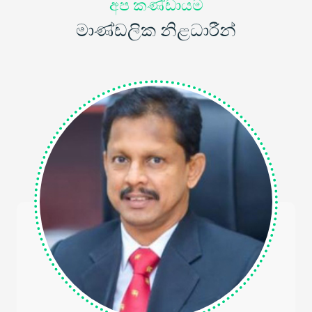
අප කණ්ඩායම
මාණ්ඩලික නිළධාරීන්