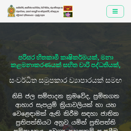
පරිසර හිතකාමී කෘෂිකර්මයක්, මනා
කළමනාකරණයක් සහිත වාරි පද්ධතියක්,
ඔබ සැම ඉතා සාදරයෙන් පිළිගනිමු !
සංවර්ධිත සමුපකාර ව්‍යාපාරයක් සමඟ
දකුණු පළාත් කෘෂි කර්ම අමාත්‍යාංශය,
නිසි ජල සම්පාදන ක්‍රමවේද, ප්‍රමිතගත
ආහාර සැපයුම් ක්‍රියාවලියක් හා යහ
ගොවිජන සංවර්ධනය, වාරිමාර්ග, ජල
වෙළෙඳාමක් ඇති කිරීම සඳහා ජාතික
සම්පාදන හා ජලාපවහන, ආහාර සැපයුම
ප්‍රතිපත්තියට අනුව යමින් ප්‍රතිපත්ති
හා බෙදාහැරීම, වෙළඳ හා සමුපකාර