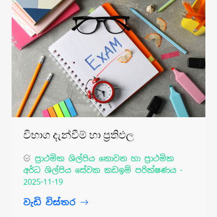
විභාග දැන්වීම් හා ප්‍රතිඵල
ප්‍රාථමික ශිල්පිය නොවන හා ප්‍රාථමික
අර්ධ ශිල්පිය සේවක කඩඉම් පරික්ෂණය -
2025-11-19
වැඩි විස්තර