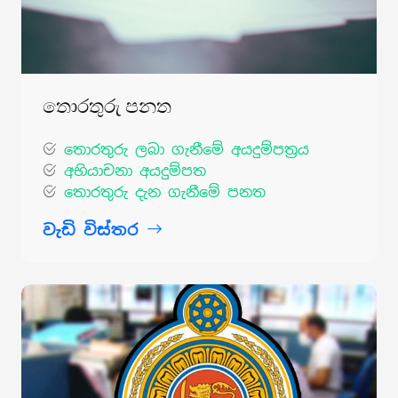
තොරතුරු පනත
තොරතුරු ලබා ගැනීමේ අයදුම්පත්‍රය
අභියාචනා අයදුම්පත
තොරතුරු දැන ගැනීමේ පනත
වැඩි විස්තර