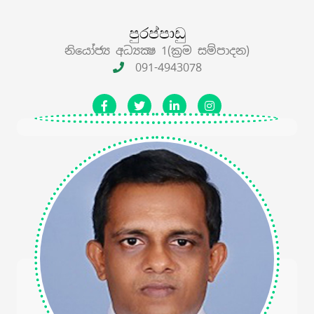
පුරප්පාඩු
නියෝජ්‍ය අධ්‍යක්‍ෂ 1(ක්‍රම සම්පාදන)
091-4943078