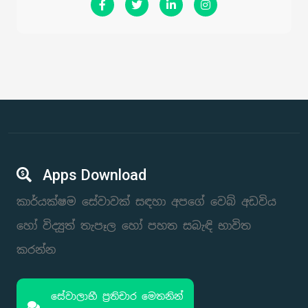
Apps Download
කාර්යක්ෂම සේවාවක් සඳහා අපගේ වෙබ් අඩවිය
හෝ විද්‍යුත් තැපෑල හෝ පහත සබැඳි භාවිත
කරන්න
සේවාලාභී ප්‍රතිචාර මෙතනින්